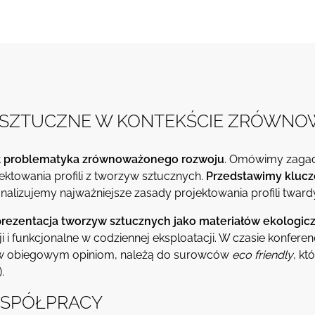
 SZTUCZNE W KONTEKŚCIE ZRÓWN
t
problematyka zrównoważonego rozwoju
. Omówimy zagadn
towania profili z tworzyw sztucznych.
Przedstawimy klucz
analizujemy najważniejsze zasady projektowania profili twardy
prezentacja tworzyw sztucznych jako materiałów ekologic
i funkcjonalne w codziennej eksploatacji. W czasie konfere
ew obiegowym opiniom, należą do surowców
eco friendly
, kt
.
WSPÓŁPRACY