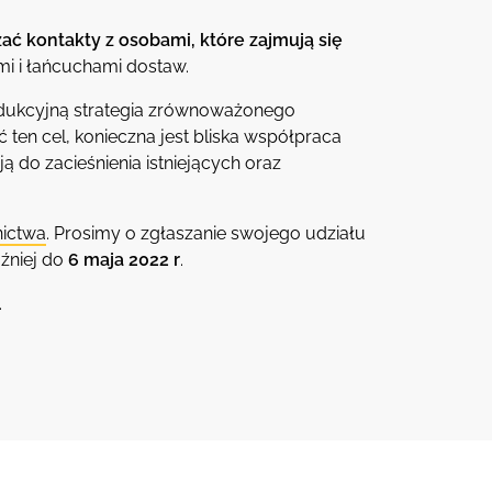
ć kontakty z osobami, które zajmują się
mi i łańcuchami dostaw.
odukcyjną strategia zrównoważonego
ten cel, konieczna jest bliska współpraca
do zacieśnienia istniejących oraz
nictwa
. Prosimy o zgłaszanie swojego udziału
źniej do
6 maja 2022 r
.
.