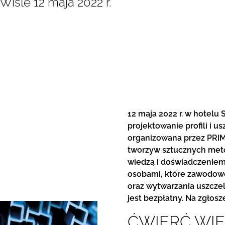
iśle 12 maja 2022 r.
12 maja 2022 r. w hotelu
projektowanie profili i u
organizowana przez PRIMO
tworzyw sztucznych metod
wiedzą i doświadczeniem
osobami, które zawodowo
oraz wytwarzania uszczele
jest bezpłatny. Na zgłosz
ĆWIERĆ WIE