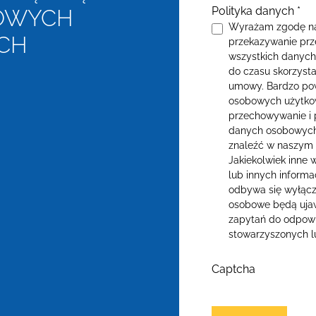
Polityka danych
*
KOWYCH
Wyrażam zgodę na
ACH
przekazywanie prze
wszystkich danych
do czasu skorzysta
umowy. Bardzo pow
osobowych użytkow
przechowywanie i 
danych osobowych
znaleźć w naszym 
Jakiekolwiek inne
lub innych informa
odbywa się wyłącz
osobowe będą ujaw
zapytań do odpowi
stowarzyszonych l
Captcha