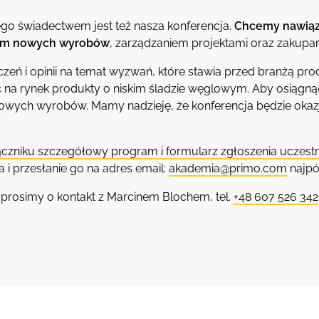
zego świadectwem jest też nasza konferencja.
Chcemy nawiąza
iem nowych wyrobów
, zarządzaniem projektami oraz zakupa
eń i opinii na temat wyzwań, które stawia przed branżą pr
 na rynek produkty o niskim śladzie węglowym. Aby osiągnąć 
ch wyrobów. Mamy nadzieję, że konferencja będzie okazją 
ączniku szczegółowy program i formularz zgłoszenia uczest
 i przesłanie go na adres email:
akademia@primo.com
najpó
prosimy o kontakt z Marcinem Blochem, tel.
+48 607 526 342