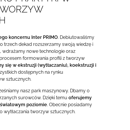
 TWORZYW
H
ego koncernu Inter PRIMO
. Debiutowaliśmy
sko trzech dekad rozszerzamy swoją wiedzę i
 wdrażamy nowe technologie oraz
procesem formowania profili z tworzyw
y się w ekstruzji (wytłaczaniu), koekstruzji i
zystkich dostępnych na rynku
yw sztucznych.
cześniamy nasz park maszynowy. Dbamy o
arzanych surowców. Dzięki temu
oferujemy
 światowym poziomie
. Obecnie posiadamy
 do wytłaczania tworzyw sztucznych.