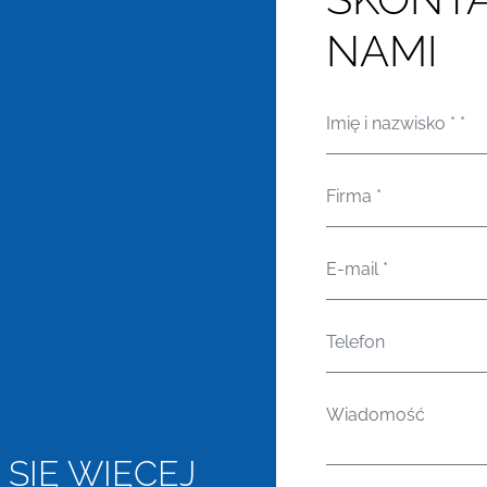
NAMI
Imię i nazwisko *
*
Firma
*
E-mail
*
Telefon
Wiadomość
SIĘ WIĘCEJ