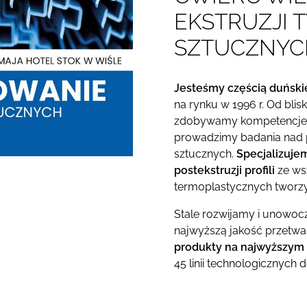
EKSTRUZJI
SZTUCZNYC
Jesteśmy częścią duński
na rynku w 1996 r. Od bli
zdobywamy kompetencje,
prowadzimy badania nad 
sztucznych.
Specjalizujem
postekstruzji profili
ze ws
termoplastycznych tworz
Stale rozwijamy i unowo
najwyższą jakość przetw
produkty na najwyższym
45 linii technologicznych